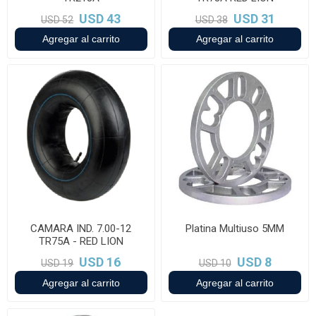
USD 43
USD 31
USD 52
USD 38
CAMARA IND. 7.00-12
Platina Multiuso 5MM
TR75A - RED LION
USD 16
USD 8
USD 19
USD 10