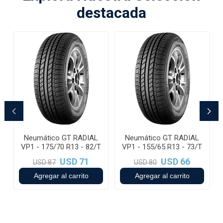
destacada
Neumático GT RADIAL
Neumático GT RADIAL
T
VP1 - 175/70 R13 - 82/T
VP1 - 155/65 R13 - 73/T
USD 71
USD 66
USD 87
USD 80