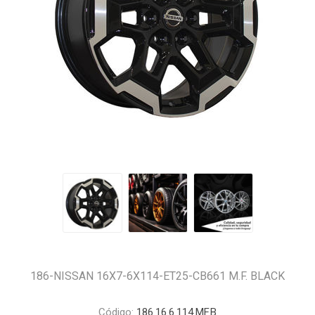
186-NISSAN 16X7-6X114-ET25-CB661 M.F. BLACK
Código:
186.16.6.114.MF.B