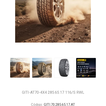
GITI-AT70-4X4 285.65.17 116/S RWL
Código:
GITI.70.285.65.17.AT