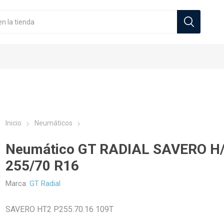
Inicio
Neumáticos
Neumático GT RADIAL SAVERO H/
Zeneos
Sportiva Milano
255/70 R16
cos Automoviles
Originales
s
Neumáticos Camionetas
Llantas Deportivas
Tuercas
Neumático
Marca:
GT Radial
SAVERO HT2 P255.70.16 109T