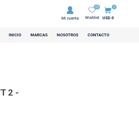
(0)
0
Wishlist
USD 0
Mi cuenta
INICIO
MARCAS
NOSOTROS
CONTACTO
T 2 -
MRL
CEAT
s Motos
Neumáticos Camiones