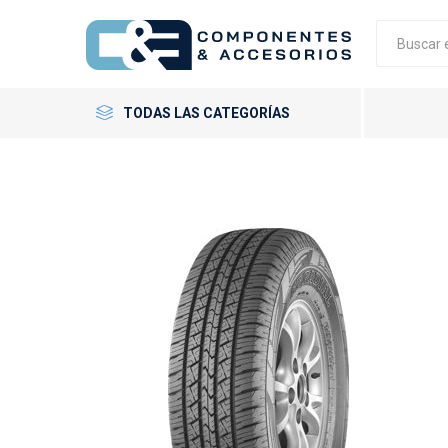
TODAS LAS CATEGORÍAS
Neumáticos
Llantas
Accesorios
GT Radial
Giti
Neumáti
Llantas 
Tornillo