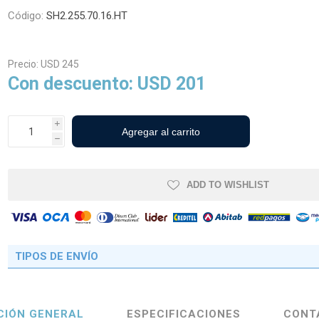
Código:
SH2.255.70.16.HT
cos Agrícolas
Neumáticos Industriales y
Precio:
USD 245
Viales
Con descuento:
USD 201
i
h
ADD TO WISHLIST
TIPOS DE ENVÍO
CIÓN GENERAL
ESPECIFICACIONES
CONT