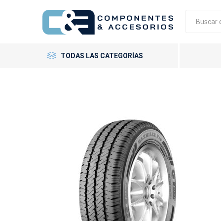
TODAS LAS CATEGORÍAS
Neumáticos
Llantas
Accesorios
GT Radial
Giti
Neumáti
Llantas 
Tornillo