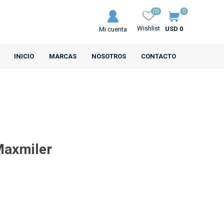
(0)
0
Wishlist
USD 0
Mi cuenta
INICIO
MARCAS
NOSOTROS
CONTACTO
Maxmiler
MRL
CEAT
s Motos
Neumáticos Camiones