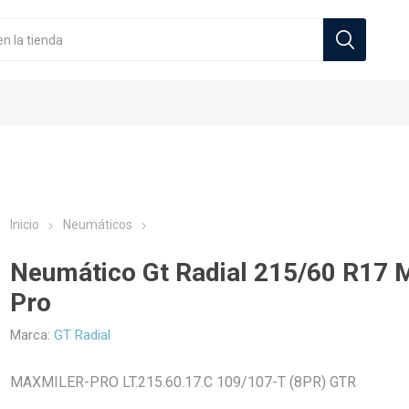
Inicio
Neumáticos
Neumático Gt Radial 215/60 R17 
Zeneos
Sportiva Milano
Pro
cos Automoviles
Originales
s
Neumáticos Camionetas
Llantas Deportivas
Tuercas
Neumático
Marca:
GT Radial
MAXMILER-PRO LT.215.60.17.C 109/107-T (8PR) GTR