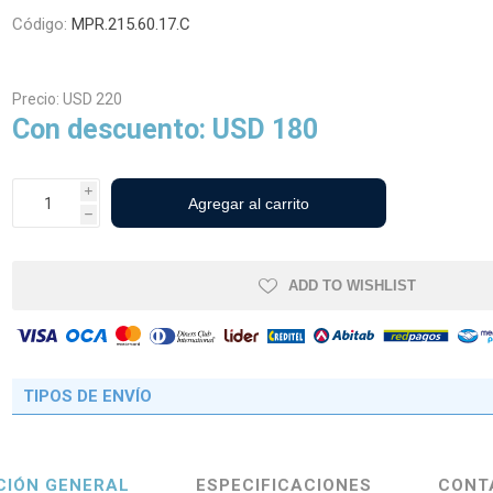
Código:
MPR.215.60.17.C
cos Agrícolas
Neumáticos Industriales y
Precio:
USD 220
Viales
Con descuento:
USD 180
i
h
ADD TO WISHLIST
TIPOS DE ENVÍO
CIÓN GENERAL
ESPECIFICACIONES
CONT