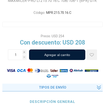
MAXMILER-PRO LT.215.70.16.C 108/106-T (6PR) GTR.
Código:
MPR.215.70.16.C
Precio:
USD 254
Con descuento:
USD 208
i
h
TIPOS DE ENVÍO
DESCRIPCIÓN GENERAL