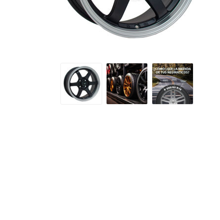
Petlas
Neumáti