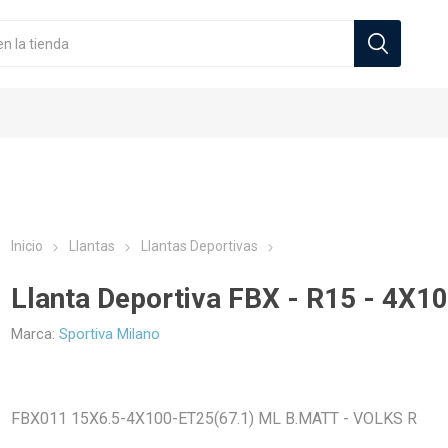
Inicio
Llantas
Llantas Deportivas
Llanta Deportiva FBX - R15 - 4X1
Zeneos
Sportiva Milano
Marca:
Sportiva Milano
cos Automoviles
Originales
s
Neumáticos Camionetas
Llantas Deportivas
Tuercas
Neumático
FBX011 15X6.5-4X100-ET25(67.1) ML B.MATT - VOLKS R