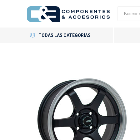
TODAS LAS CATEGORÍAS
Neumáticos
Llantas
Accesorios
GT Radial
Giti
Neumáti
Llantas 
Tornillo