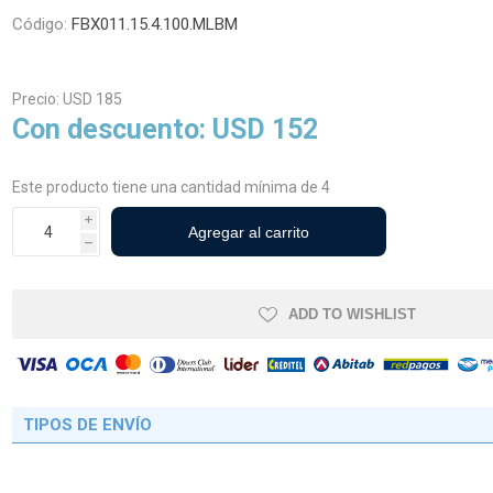
Código:
FBX011.15.4.100.MLBM
cos Agrícolas
Neumáticos Industriales y
Precio:
USD 185
Viales
Con descuento:
USD 152
Este producto tiene una cantidad mínima de 4
i
h
ADD TO WISHLIST
TIPOS DE ENVÍO