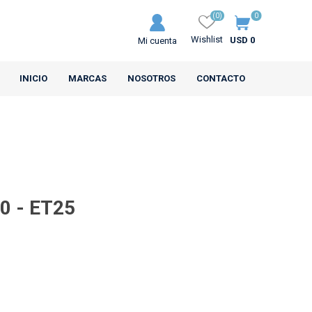
(0)
0
Wishlist
USD 0
Mi cuenta
INICIO
MARCAS
NOSOTROS
CONTACTO
00 - ET25
MRL
CEAT
s Motos
Neumáticos Camiones