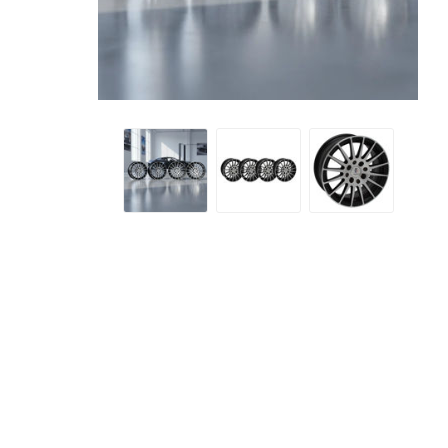
Petlas
Neumáti