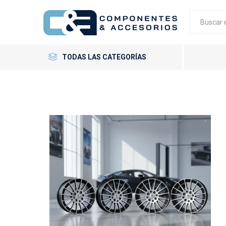
TODAS LAS CATEGORÍAS
Neumáticos
Llantas
Accesorios
GT Radial
Giti
Neumáti
Llantas 
Tornillo