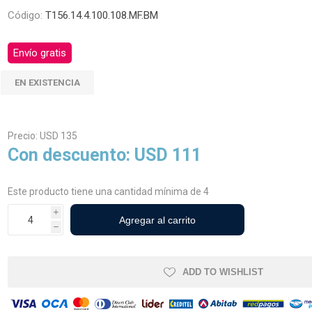
Código:
T156.14.4.100.108.MF.BM
Envío gratis
cos Agrícolas
Neumáticos Industriales y
Viales
EN EXISTENCIA
Precio:
USD 135
Con descuento:
USD 111
Este producto tiene una cantidad mínima de 4
i
h
ADD TO WISHLIST