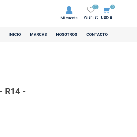
(0)
0
Wishlist
USD 0
Mi cuenta
INICIO
MARCAS
NOSOTROS
CONTACTO
- R14 -
MRL
CEAT
s Motos
Neumáticos Camiones