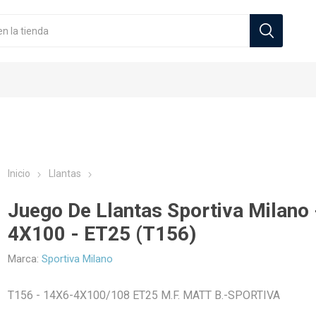
Inicio
Llantas
Juego De Llantas Sportiva Milano 
Zeneos
Sportiva Milano
4X100 - ET25 (T156)
cos Automoviles
Originales
s
Neumáticos Camionetas
Llantas Deportivas
Tuercas
Neumático
Marca:
Sportiva Milano
T156 - 14X6-4X100/108 ET25 M.F. MATT B.-SPORTIVA