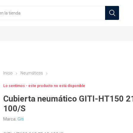
Inicio
Neumáticos
Lo sentimos - este producto no está disponible
Zeneos
Sportiva Milano
Cubierta neumático GITI-HT150 2
cos Automoviles
Originales
s
Neumáticos Camionetas
Llantas Deportivas
Tuercas
Neumático
100/S
Marca:
Giti