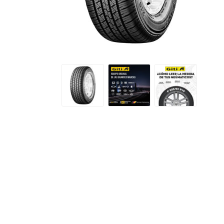
Petlas
Neumáti