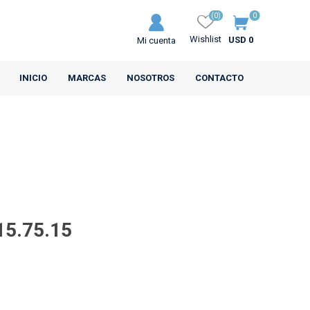
(0)
0
Wishlist
USD 0
Mi cuenta
INICIO
MARCAS
NOSOTROS
CONTACTO
MRL
CEAT
15.75.15
s Motos
Neumáticos Camiones