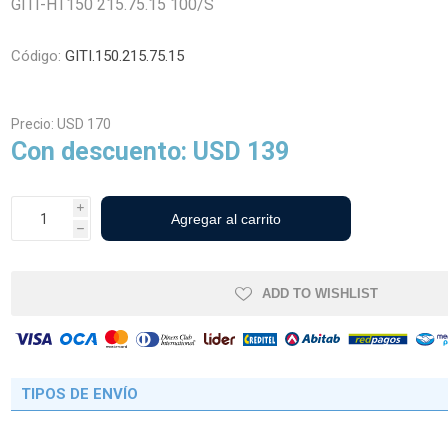
GITI-HT150 215.75.15 100/S
Código:
GITI.150.215.75.15
cos Agrícolas
Neumáticos Industriales y
Viales
Precio:
USD 170
Con descuento:
USD 139
i
h
ADD TO WISHLIST
TIPOS DE ENVÍO