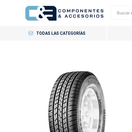
TODAS LAS CATEGORÍAS
Neumáticos
Llantas
Accesorios
GT Radial
Giti
Neumáti
Llantas 
Tornillo