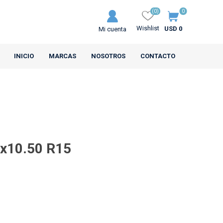
(0)
0
Wishlist
USD 0
Mi cuenta
INICIO
MARCAS
NOSOTROS
CONTACTO
3x10.50 R15
MRL
CEAT
s Motos
Neumáticos Camiones