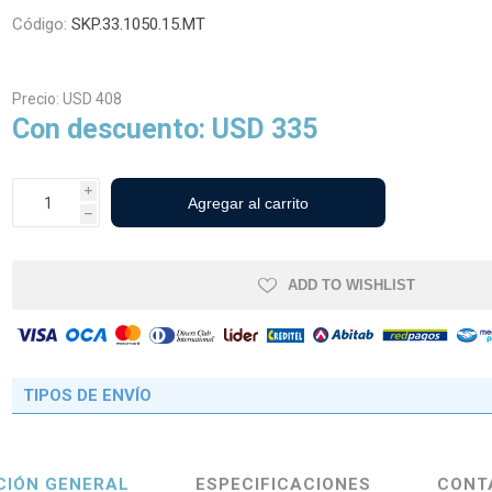
Código:
SKP.33.1050.15.MT
cos Agrícolas
Neumáticos Industriales y
Precio:
USD 408
Viales
Con descuento:
USD 335
i
h
ADD TO WISHLIST
TIPOS DE ENVÍO
CIÓN GENERAL
ESPECIFICACIONES
CONT