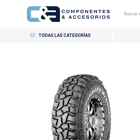
TODAS LAS CATEGORÍAS
Neumáticos
Llantas
Accesorios
GT Radial
Giti
Neumáti
Llantas 
Tornillo