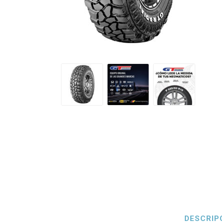
Petlas
Neumáti
DESCRIP