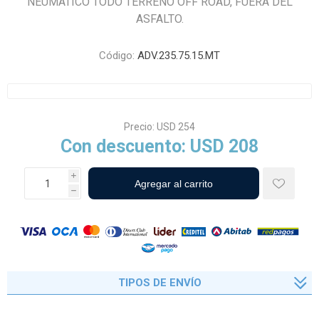
NEUMÁTICO TODO TERRENO OFF ROAD, FUERA DEL
ASFALTO.
Código:
ADV.235.75.15.MT
Precio:
USD 254
Con descuento:
USD 208
i
h
TIPOS DE ENVÍO