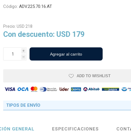
Código:
ADV.225.70.16.AT
cos Agrícolas
Neumáticos Industriales y
Precio:
USD 218
Viales
Con descuento:
USD 179
i
h
ADD TO WISHLIST
TIPOS DE ENVÍO
CIÓN GENERAL
ESPECIFICACIONES
CONT