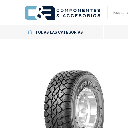
TODAS LAS CATEGORÍAS
Neumáticos
Llantas
Accesorios
GT Radial
Giti
Neumáti
Llantas 
Tornillo