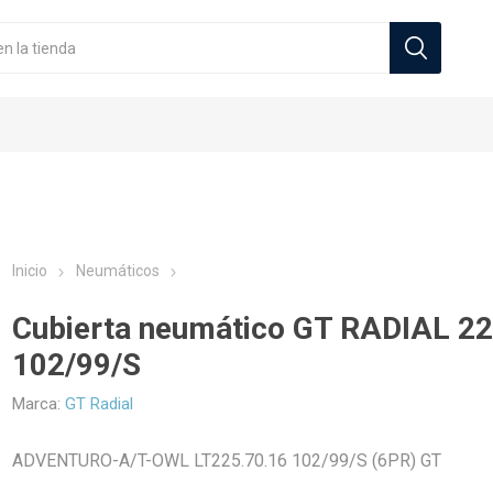
Inicio
Neumáticos
Cubierta neumático GT RADIAL 2
Zeneos
Sportiva Milano
102/99/S
cos Automoviles
Originales
s
Neumáticos Camionetas
Llantas Deportivas
Tuercas
Neumático
Marca:
GT Radial
ADVENTURO-A/T-OWL LT225.70.16 102/99/S (6PR) GT