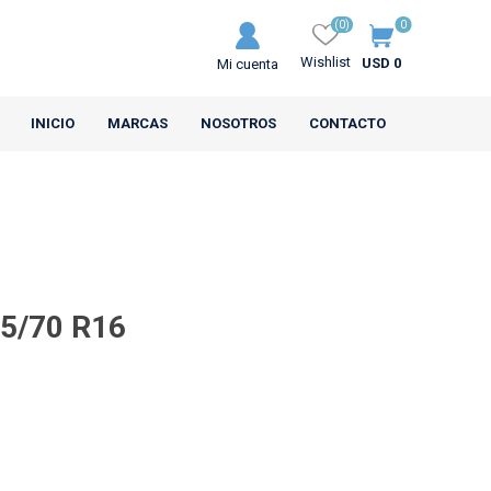
(0)
0
Wishlist
USD 0
Mi cuenta
INICIO
MARCAS
NOSOTROS
CONTACTO
25/70 R16
MRL
CEAT
s Motos
Neumáticos Camiones