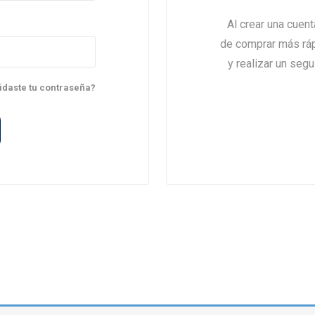
Al crear una cuen
de comprar más rápi
y realizar un seg
cos Agrícolas
Neumáticos Industriales y
Viales
idaste tu contraseña?