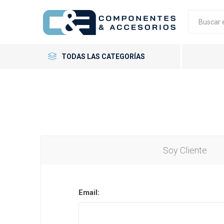
TODAS LAS CATEGORÍAS
Neumáticos
Llantas
Accesorios
Soy Cliente
GT Radial
Giti
Neumáti
Llantas 
Tornillo
Email: