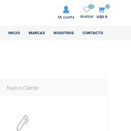
(0)
0
Wishlist
USD 0
Mi cuenta
INICIO
MARCAS
NOSOTROS
CONTACTO
Nuevo Cliente
MRL
CEAT
s Motos
Neumáticos Camiones