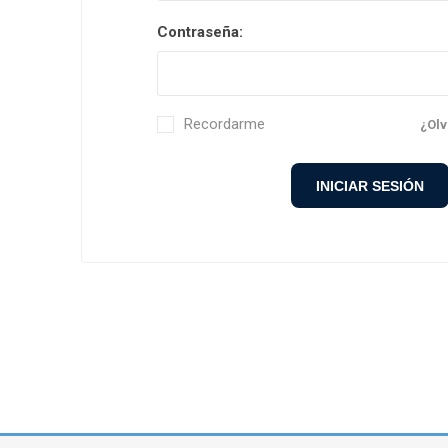
Contraseña:
Petlas
Neumáti
Recordarme
¿Olv